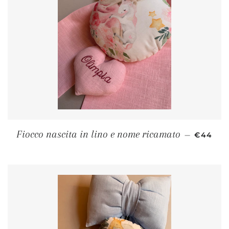
PREZZO 
Fiocco nascita in lino e nome ricamato
—
€44