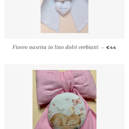
PREZZO D
Fiocco nascita in lino dolci cerbiatti
—
€44