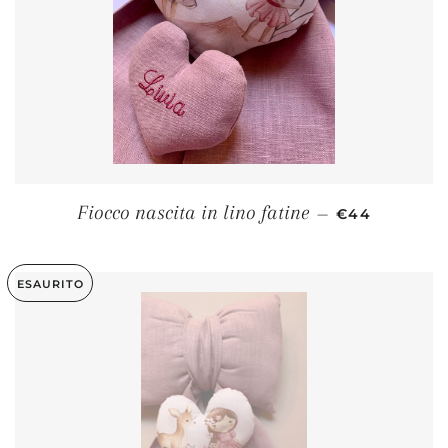
PREZZO DI L
Fiocco nascita in lino fatine
—
€44
ESAURITO