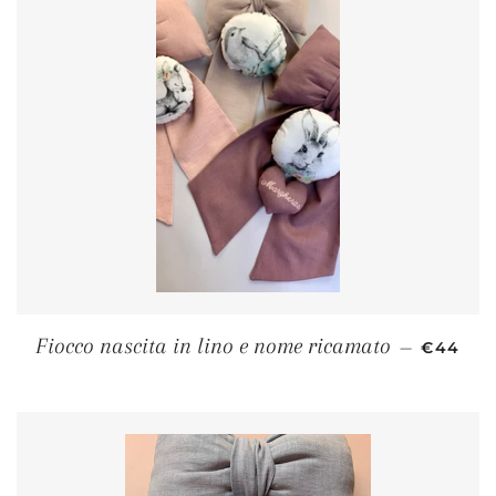
PREZZO 
Fiocco nascita in lino e nome ricamato
—
€44