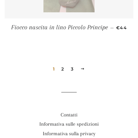
PREZZO 
Fiocco nascita in lino Piccolo Principe
—
€44
1
2
3
PROSSIMO
Contatti
Informativa sulle spedizioni
Informativa sulla privacy