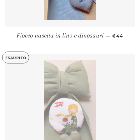
PREZZO DI
Fiocco nascita in lino e dinosauri
—
€44
ESAURITO