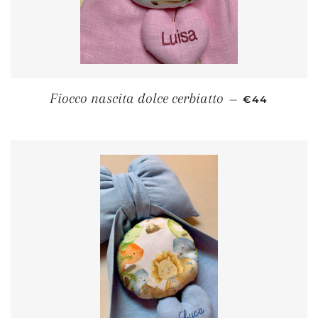
PREZZO DI L
Fiocco nascita dolce cerbiatto
—
€44