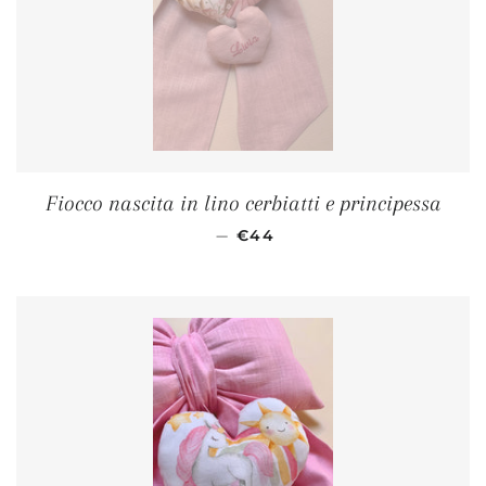
Fiocco nascita in lino cerbiatti e principessa
PREZZO DI LISTINO
—
€44