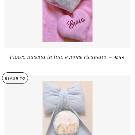
PREZZO 
Fiocco nascita in lino e nome ricamato
—
€44
ESAURITO