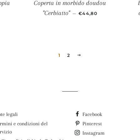
ppia
Coperta in morbido doudou
LISTINO
PREZZO SCONTATO
"Cerbiatto"
—
€44,80
1
2
PROSSIMO
te legali
Facebook
rmini e condizioni del
Pinterest
rvizio
Instagram