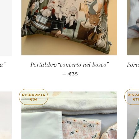
ta”
Portalibro “concerto nel bosco”
Port
STINO
PREZZO DI LISTINO
—
€35
RISPARMIA
RISP
€34
€1