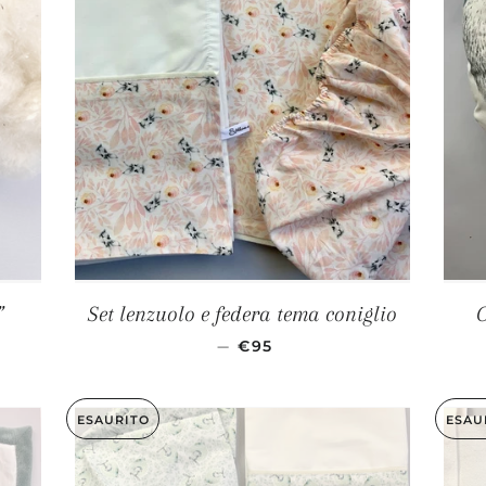
”
Set lenzuolo e federa tema coniglio
C
ATO
PREZZO SCONTATO
—
€95
ESAURITO
ESAU