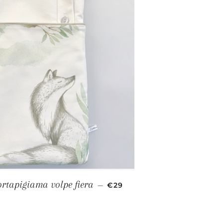
PREZZO DI LISTINO
ortapigiama volpe fiera
—
€29