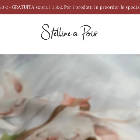
7,50 € - GRATUITA sopra i 150€. Per i prodotti in preorder le spedi