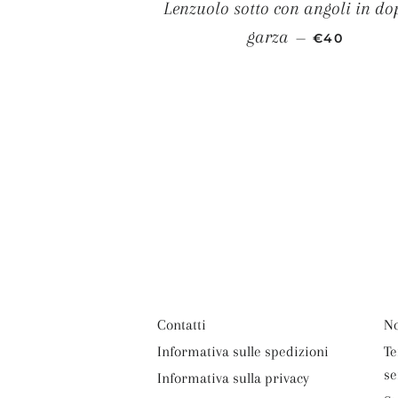
Lenzuolo sotto con angoli in do
PREZZO DI 
garza
—
€40
Contatti
No
Informativa sulle spedizioni
Te
se
Informativa sulla privacy