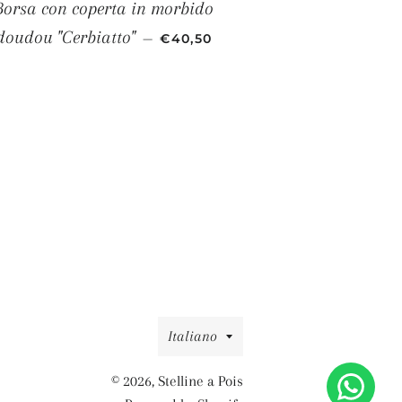
Borsa con coperta in morbido
PREZZO SCONTATO
doudou "Cerbiatto"
—
€40,50
Lingua
Italiano
© 2026,
Stelline a Pois