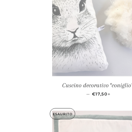
Cuscino decorativo “coniglio
PREZZO SCONT
+
—
€17,50
ESAURITO