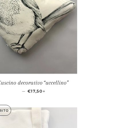
uscino decorativo “uccellino”
PREZZO SCONTATO
+
—
€17,50
RITO