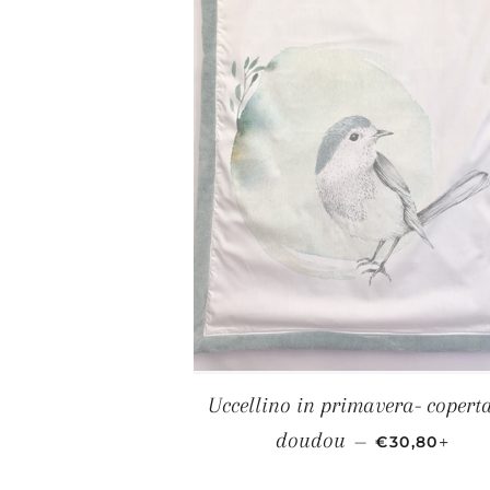
Uccellino in primavera- copert
PREZZO SC
+
doudou
—
€30,80