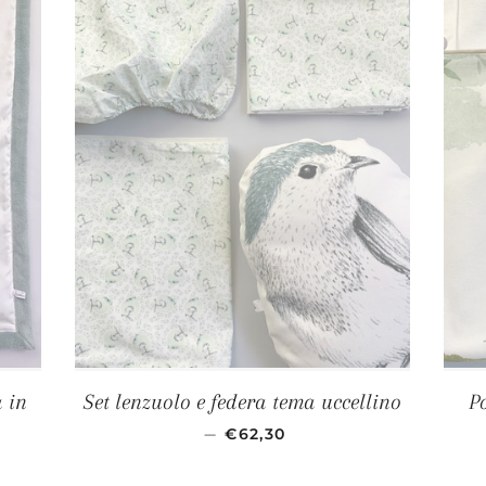
a in
Set lenzuolo e federa tema uccellino
P
ONTATO
PREZZO SCONTATO
—
€62,30