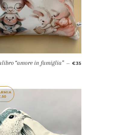
PREZZO DI LISTINO
alibro “amore in famiglia”
—
€35
ARMIA
7,50