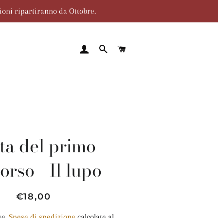
zioni ripartiranno da Ottobre.
ACCEDI
CERCA
CARRELLO
ta del primo
orso - Il lupo
Prezzo
Prezzo
€18,00
di
scontato
se.
Spese di spedizione
calcolate al