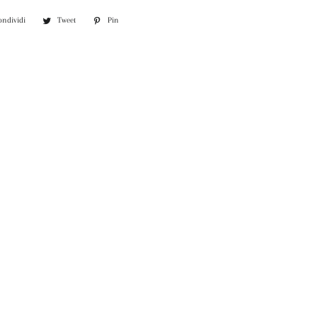
ondividi
Condividi
Tweet
Twitta
Pin
Pinna
su
su
su
Facebook
Twitter
Pinterest