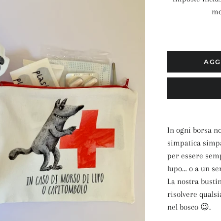
mo
AGG
In ogni borsa 
simpatica simpa
per essere semp
lupo… o a un se
La nostra bustin
risolvere qualsia
nel bosco 😉.