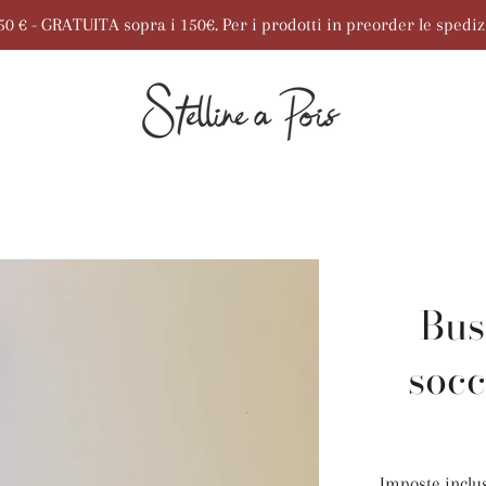
7,50 € - GRATUITA sopra i 150€. Per i prodotti in preorder le spedi
Bus
socc
Imposte inclu