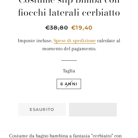
fiocchi laterali cerbiatto
Prezzo
€38,80
Prezzo
€19,40
di
scontato
Imposte incluse.
Spese di spedizione
calcolate al
listino
momento del pagamento.
Taglia
6 ANNI
ESAURITO
Costume da bagno bambina a fantasia "cerbiatto" con