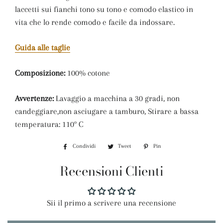
laccetti sui fianchi tono su tono e comodo elastico in
vita che lo rende comodo e facile da indossare.
Guida alle taglie
Composizione:
100% cotone
Avvertenze:
Lavaggio a macchina a 30 gradi, non
candeggiare,n
on asciugare a tamburo, Stirare a bassa
temperatura: 110º C
Condividi
Condividi
Tweet
Twitta
Pin
Pinna
su
su
su
Recensioni Clienti
Facebook
Twitter
Pinterest
Sii il primo a scrivere una recensione