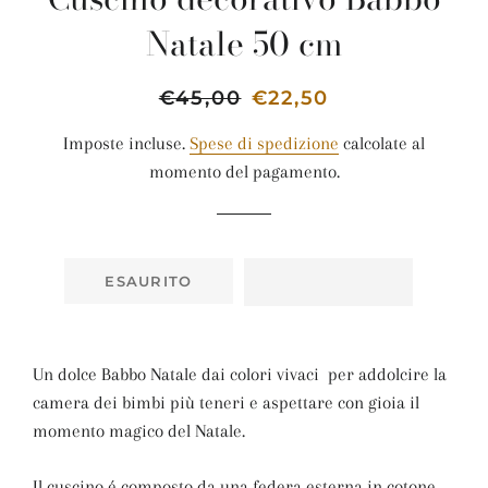
Natale 50 cm
Prezzo
€45,00
Prezzo
€22,50
di
scontato
Imposte incluse.
Spese di spedizione
calcolate al
listino
momento del pagamento.
ESAURITO
Un dolce Babbo Natale dai colori vivaci per addolcire la
camera dei bimbi più teneri e aspettare con gioia il
momento magico del Natale.
Il cuscino é composto da una federa esterna in cotone