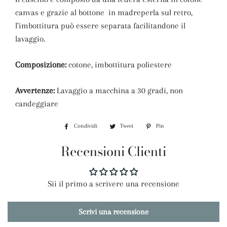
canvas e grazie al bottone in madreperla sul retro,
l'imbottitura può essere separata facilitandone il
lavaggio.
Composizione:
cotone, imbottitura poliestere
Avvertenze:
Lavaggio a macchina a 30 gradi, non
candeggiare
Condividi
Condividi
Tweet
Twitta
Pin
Pinna
su
su
su
Recensioni Clienti
Facebook
Twitter
Pinterest
Sii il primo a scrivere una recensione
Scrivi una recensione