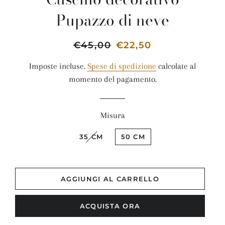
Pupazzo di neve
Prezzo
€45,00
Prezzo
€22,50
di
scontato
Imposte incluse.
Spese di spedizione
calcolate al
listino
momento del pagamento.
Misura
35 CM
50 CM
AGGIUNGI AL CARRELLO
ACQUISTA ORA