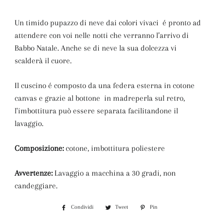
Un timido pupazzo di neve dai colori vivaci é pronto ad
attendere con voi nelle notti che verranno l’arrivo di
Babbo Natale. Anche se di neve la sua dolcezza vi
scalderà il cuore.
Il cuscino é composto da una federa esterna in cotone
canvas e grazie al bottone in madreperla sul retro,
l'imbottitura può essere separata facilitandone il
lavaggio.
Composizione:
cotone, imbottitura poliestere
Avvertenze:
Lavaggio a macchina a 30 gradi, non
candeggiare.
Condividi
Condividi
Tweet
Twitta
Pin
Pinna
su
su
su