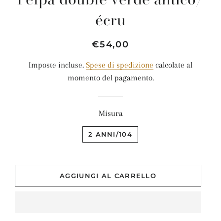
écru
Prezzo
Prezzo
€54,00
di
scontato
Imposte incluse.
Spese di spedizione
calcolate al
listino
momento del pagamento.
Misura
2 ANNI/104
AGGIUNGI AL CARRELLO