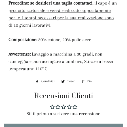
Preordine: se desideri una taglia contattaci,
il capo é un
prodotto sartoriale e verrà realizzato appositamente
per te. I tempi necessari per la sua realizzazione sono
di 10 giorni lavorativi.
Composizione:
80%
cotone, 20% poliestere
Avvertenze:
Lavaggio a macchina a 30 gradi, non
candeggiare,n
on asciugare a tamburo, Stirare a bassa
temperatura: 110º C
Condividi
Condividi
Tweet
Twitta
Pin
Pinna
su
su
su
Recensioni Clienti
Facebook
Twitter
Pinterest
Sii il primo a scrivere una recensione