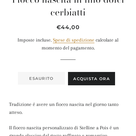
cerbiatti
Prezzo
Prezzo
€44,00
di
scontato
Imposte incluse.
Spese di spedizione
calcolate al
listino
momento del pagamento.
ESAURITO
ACQUISTA ORA
Tradizione é avere un fiocco nascita nel giorno tanto
atteso.
Il fiocco nascita personalizzato di Stelline a Pois é un
grande classico dal gusto raffinato e romantico.