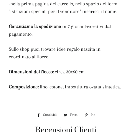
-nella prima pagina del carrello, nello spazio del form
"istruzioni speciali per il venditore" inserisci il nome.
Garantiamo la spedizione
in 7 giorni lavorativi dal
pagamento.
Sullo shop puoi trovare idee regalo nascita in
coordinato al fiocco.
Dimensioni del fiocco:
circa 30x60 cm
Composizione:
lino, cotone, imbottitura ovatta sintetica.
Condividi
Condividi
Tweet
Twitta
Pin
Pinna
su
su
su
Recensioni Clienti
Facebook
Twitter
Pinterest