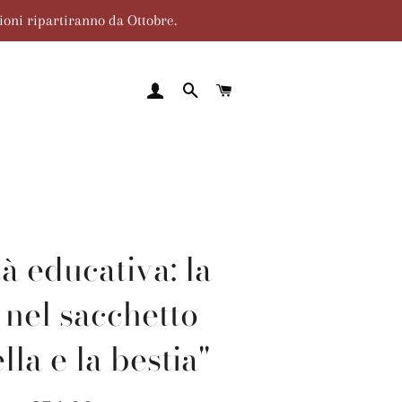
zioni ripartiranno da Ottobre.
ACCEDI
CERCA
CARRELLO
tà educativa: la
 nel sacchetto
lla e la bestia"