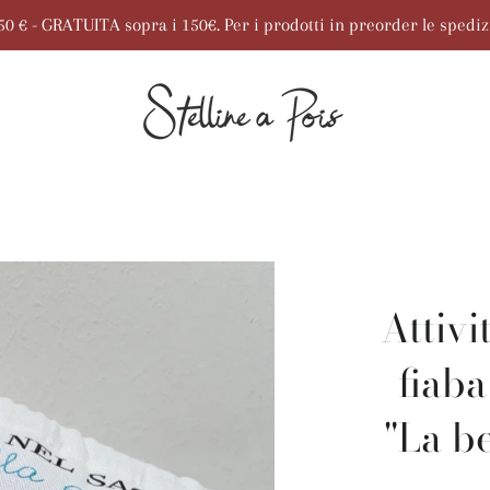
7,50 € - GRATUITA sopra i 150€. Per i prodotti in preorder le spedi
Attivi
fiaba
"La be