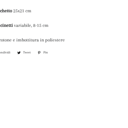
chetto
25x21 cm
cinetti
variabile, 8-15 cm
cotone e imbottitura in poliestere
ondividi
Condividi
Tweet
Twitta
Pin
Pinna
su
su
su
Facebook
Twitter
Pinterest