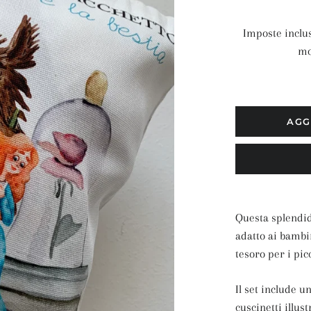
Imposte inclu
mo
AGG
Questa splendida
adatto ai bambi
tesoro per i picc
Il set include 
cuscinetti illu