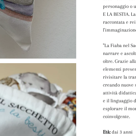
personaggio o u
E LA BESTIA. La
raccontata e re
l'immaginazione
"La Fiaba nel Sa
narrare e ascolt
oltre. Grazie al
elementi presen
rivisitare la tr
creando nuove s
attività didattic
e il linguaggio
esplorare il mo
coinvolgente.
Età:
dai 3 anni