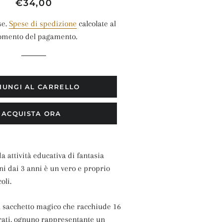
Prezzo
Prezzo
€34,00
di
scontato
se.
Spese di spedizione
calcolate al
listino
mento del pagamento.
IUNGI AL CARRELLO
ACQUISTA ORA
 attività educativa di fantasia
ni dai 3 anni è un vero e proprio
oli.
un sacchetto magico che racchiude 16
strati, ognuno rappresentante un