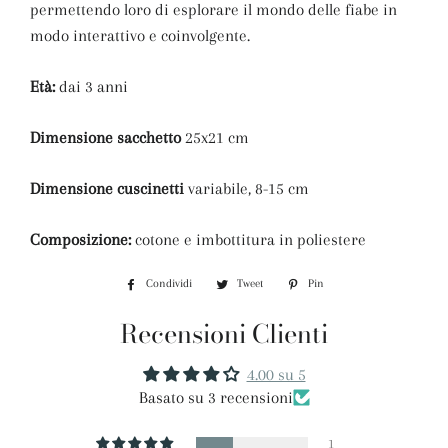
permettendo loro di esplorare il mondo delle fiabe in
modo interattivo e coinvolgente.
Età:
dai 3 anni
Dimensione sacchetto
25x21 cm
Dimensione cuscinetti
variabile, 8-15 cm
Composizione:
cotone e imbottitura in poliestere
Condividi
Condividi
Tweet
Twitta
Pin
Pinna
su
su
su
Recensioni Clienti
Facebook
Twitter
Pinterest
4.00 su 5
Basato su 3 recensioni
1