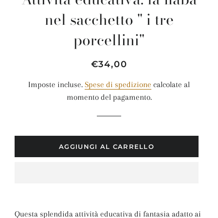
nel sacchetto " i tre
porcellini"
Prezzo
Prezzo
€34,00
di
scontato
Imposte incluse.
Spese di spedizione
calcolate al
listino
momento del pagamento.
AGGIUNGI AL CARRELLO
Questa splendida attività educativa di fantasia adatto ai