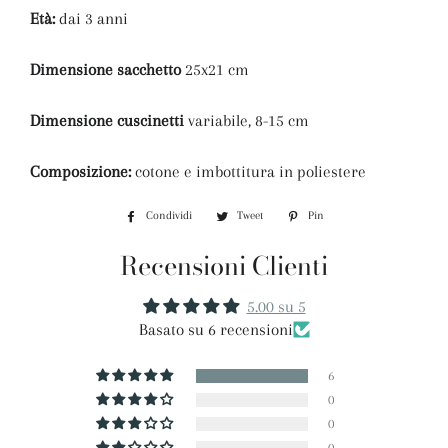
Età:
dai 3 anni
Dimensione sacchetto
25x21 cm
Dimensione cuscinetti
variabile, 8-15 cm
Composizione:
cotone e imbottitura in poliestere
Condividi
Condividi
Tweet
Twitta
Pin
Pinna
su
su
su
Recensioni Clienti
Facebook
Twitter
Pinterest
5.00 su 5
Basato su 6 recensioni
6
0
0
0