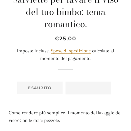
del tuo bimbo: tema
romantico.
Prezzo
Prezzo
€25,00
di
scontato
Imposte incluse.
Spese di spedizione
calcolate al
listino
momento del pagamento.
ESAURITO
Come rendere più semplice il momento del lavaggio del
viso? Con le dolci pezzole.